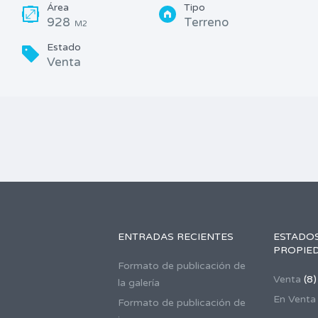
Área
Tipo
928
Terreno
M2
Estado
Venta
ENTRADAS RECIENTES
ESTADOS
PROPIE
Formato de publicación de
Venta
(8)
la galería
En Venta
Formato de publicación de